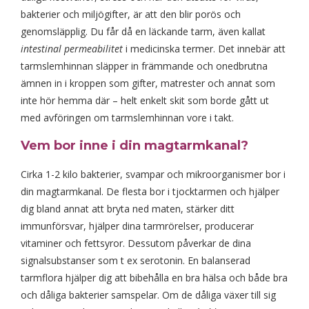
bakterier och miljögifter, är att den blir porös och
genomsläpplig. Du får då en läckande tarm, även kallat
intestinal permeabilitet
i medicinska termer. Det innebär att
tarmslemhinnan släpper in främmande och onedbrutna
ämnen in i kroppen som gifter, matrester och annat som
inte hör hemma där – helt enkelt skit som borde gått ut
med avföringen om tarmslemhinnan vore i takt.
Vem bor inne i din magtarmkanal?
Cirka 1-2 kilo bakterier, svampar och mikroorganismer bor i
din magtarmkanal. De flesta bor i tjocktarmen och hjälper
dig bland annat att bryta ned maten, stärker ditt
immunförsvar, hjälper dina tarmrörelser, producerar
vitaminer och fettsyror. Dessutom påverkar de dina
signalsubstanser som t ex serotonin. En balanserad
tarmflora hjälper dig att bibehålla en bra hälsa och både bra
och dåliga bakterier samspelar. Om de dåliga växer till sig