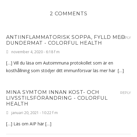
2 COMMENTS
ANTIINFLAMMATORISK SOPPA, FYLLD MED
REPLY
DUNDERMAT - COLORFUL HEALTH
november 4, 2020 - 6:18 f m
[…] Vill du läsa om Autoimmuna protokollet som är en
kosthållning som stödjer ditt immunförsvar läs mer här […]
MINA SYMTOM INNAN KOST- OCH
REPLY
LIVSSTILSFÖRÄNDRING - COLORFUL
HEALTH
januari 20, 2021 - 10:22 f m
[…] Läs om AIP här […]