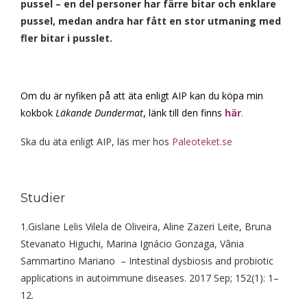
pussel – en del personer har färre bitar och enklare
pussel, medan andra har fått en stor utmaning med
fler bitar i pusslet.
Om du är nyfiken på att äta enligt AIP kan du köpa min
kokbok
Läkande Dundermat
,
länk
till den finns
här
.
Ska du äta enligt AIP, läs mer hos
Paleoteket.se
Studier
1.Gislane Lelis Vilela de Oliveira, Aline Zazeri Leite, Bruna
Stevanato Higuchi, Marina Ignácio Gonzaga, Vânia
Sammartino Mariano – Intestinal dysbiosis and probiotic
applications in autoimmune diseases. 2017 Sep; 152(1): 1–
12.