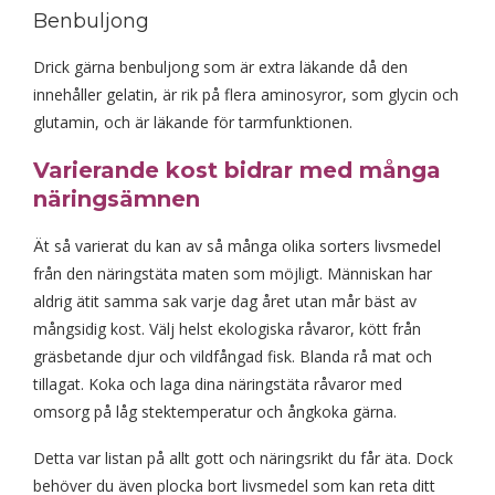
Benbuljong
Drick gärna benbuljong som är extra läkande då den
innehåller gelatin, är rik på flera aminosyror, som glycin och
glutamin, och är läkande för tarmfunktionen.
Varierande kost bidrar med många
näringsämnen
Ät så varierat du kan av så många olika sorters livsmedel
från den näringstäta maten som möjligt. Människan har
aldrig ätit samma sak varje dag året utan mår bäst av
mångsidig kost. Välj helst ekologiska råvaror, kött från
gräsbetande djur och vildfångad fisk. Blanda rå mat och
tillagat. Koka och laga dina näringstäta råvaror med
omsorg på låg stektemperatur och ångkoka gärna.
Detta var listan på allt gott och näringsrikt du får äta. Dock
behöver du även plocka bort livsmedel som kan reta ditt