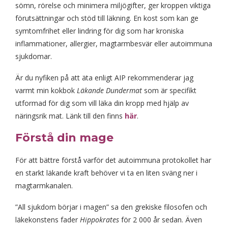
sömn, rörelse och minimera miljögifter, ger kroppen viktiga
förutsättningar och stöd till läkning. En kost som kan ge
symtomfrihet eller lindring för dig som har kroniska
inflammationer, allergier, magtarmbesvär eller autoimmuna
sjukdomar.
Är du nyfiken på att äta enligt AIP rekommenderar jag
varmt min kokbok
Läkande Dundermat
som är specifikt
utformad för dig som vill läka din kropp med hjälp av
näringsrik mat. Länk till den finns
här
.
Förstå din mage
För att bättre förstå varför det autoimmuna protokollet har
en starkt läkande kraft behöver vi ta en liten sväng ner i
magtarmkanalen.
”All sjukdom börjar i magen” sa den grekiske filosofen och
läkekonstens fader
Hippokrates
för 2 000 år sedan. Även