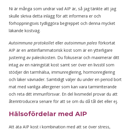
Ni är många som undrar vad AIP är, så jag tänkte att jag
skulle skriva detta inlägg för att informera er och
förhoppningsvis tydliggöra begreppet och denna mycket
läkande kostväg.
Autoimmuna protokollet
eller
autoimmun paleo
förkortat
AIP är en antiinflammatorisk kost som är en ytterligare
justering av paleokosten. Du fokuserar och maximerar ditt
intag av en näringstät kost samt ser över en livsstil som
stödjer din tarmhälsa, immunreglering, hormonreglering
och läker vävnader. Samtidigt väljer du under en period bort
mat med vanliga allergener som kan vara tarmirriterande
och reta ditt immunförsvar. En del livsmedel provar du att
återintroducera senare för att se om du då tål det eller ej.
Hälsofördelar med AIP
Att äta AIP kost i kombination med att se över stress,