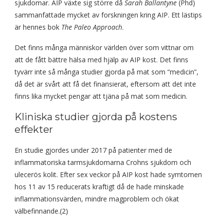
sjukdomar. AIP växte sig större då
Sarah Ballantyne
(Phd)
sammanfattade mycket av forskningen kring AIP. Ett lästips
är hennes bok
The Paleo Approach
.
Det finns många människor världen över som vittnar om
att de fått bättre hälsa med hjälp av AIP kost. Det finns
tyvärr inte så många studier gjorda på mat som “medicin”,
då det är svårt att få det finansierat, eftersom att det inte
finns lika mycket pengar att tjäna på mat som medicin.
Kliniska studier gjorda på kostens
effekter
En studie gjordes under 2017 på patienter med de
inflammatoriska tarmsjukdomarna Crohns sjukdom och
ulecerös kolit. Efter sex veckor på AIP kost hade symtomen
hos 11 av 15 reducerats kraftigt då de hade minskade
inflammationsvärden, mindre magproblem och ökat
välbefinnande.(2)