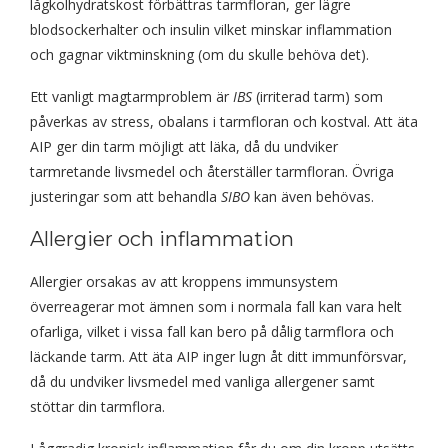
lågkolhydratskost förbättras tarmfloran, ger lägre
blodsockerhalter och insulin vilket minskar inflammation
och gagnar viktminskning (om du skulle behöva det).
Ett vanligt magtarmproblem är
IBS
(irriterad tarm) som
påverkas av stress, obalans i tarmfloran och kostval. Att äta
AIP ger din tarm möjligt att läka, då du undviker
tarmretande livsmedel och återställer tarmfloran. Övriga
justeringar som att behandla
SIBO
kan även behövas.
Allergier och inflammation
Allergier orsakas av att kroppens immunsystem
överreagerar mot ämnen som i normala fall kan vara helt
ofarliga, vilket i vissa fall kan bero på dålig tarmflora och
läckande tarm. Att äta AIP inger lugn åt ditt immunförsvar,
då du undviker livsmedel med vanliga allergener samt
stöttar din tarmflora.