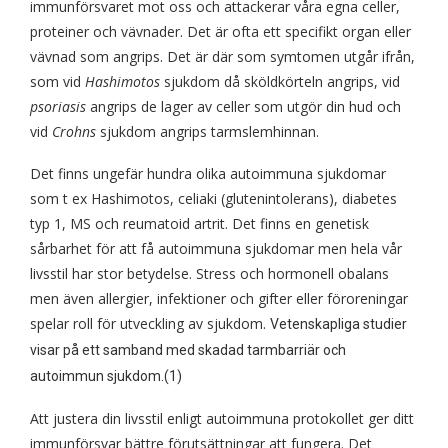
immunförsvaret mot oss och attackerar våra egna celler,
proteiner och vävnader. Det är ofta ett specifikt organ eller
vävnad som angrips. Det är där som symtomen utgår ifrån,
som vid
Hashimotos
sjukdom då sköldkörteln angrips, vid
psoriasis
angrips de lager av celler som utgör din hud och
vid
Crohns
sjukdom angrips tarmslemhinnan.
Det finns ungefär hundra olika autoimmuna sjukdomar
som t ex Hashimotos, celiaki (glutenintolerans), diabetes
typ 1, MS och reumatoid artrit. Det finns en genetisk
sårbarhet för att få autoimmuna sjukdomar men hela vår
livsstil har stor betydelse. Stress och hormonell obalans
men även allergier, infektioner och gifter eller föroreningar
spelar roll för utveckling av sjukdom.
Vetenskapliga studier
visar på ett samband med skadad tarmbarriär och
autoimmun sjukdom.(1)
Att justera din livsstil enligt autoimmuna protokollet ger ditt
immunförsvar bättre förutsättningar att fungera. Det