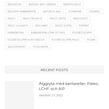
MEDIATION
MIDDAG MED VÄNNER
MINDFULNESS
MJÖLKFRI RABARBERPAJ
NATURLIG MAT
OLIVBIFFAR
ORGANIC
PALEO
PALEO FRUKOST
PALEO GRYTA
PALEOGRÖT
PALEO GULASCH
PALEOMAT
PALEO SOPPA
PLÅTMAT
RABARBERPAJ
RABARBERPAJ UTAN SOCKER
RÖDBETSSOPPA
RÖDBETSSOPPA KOKOSMJÖLK
RÖDBETSSOPPA PALEO
VEGAN
VÄLGÖRENHET
YOGA NIDRA
RECENT POSTS
Älggryta med kantareller. Paleo,
LCHF och AIP
oktober 21, 2022