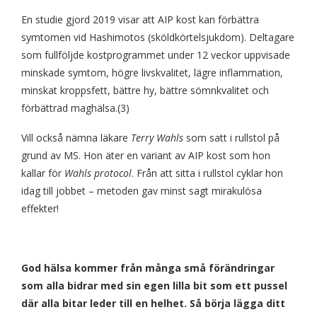
En studie gjord 2019 visar att AIP kost kan förbättra
symtomen vid Hashimotos (sköldkörtelsjukdom). Deltagare
som fullföljde kostprogrammet under 12 v
eckor
uppvisade
minskade symtom, högre livskvalitet, lägre inflammation,
minskat kroppsfett, bättre hy, bättre sömnkvalitet och
förbättrad maghälsa.(3)
Vill också nämna läkare
Terry Wahls
som satt i rullstol på
grund av MS. Hon äter en variant av AIP kost som hon
kallar för
Wahls protocol
. Från att sitta i rullstol cyklar hon
idag till jobbet – metoden gav minst sagt mirakulösa
effekter!
God hälsa kommer från många små förändringar
som alla bidrar med sin egen lilla bit som ett pussel
där alla bitar leder till en helhet. Så börja lägga ditt