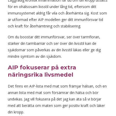
Låggradig kronisk inflammation får du om din kropp utsätts
för en ohälsosam livsstil under lång tid, eftersom ditt
immunsystemet aldrig får vila
och återhämta sig. Kost som
är utformad efter AIP modellen ger ditt immunförsvar tid
och kraft för återhämtning och stabilisering.
Om du boostar ditt immunförsvar, ser över tarmfloran,
stärker din tarmbarriär och ser över din livsstil kan de
sjukdomar som påverkas av din livsstil läkas eller ge dig
mindre symtom av din sjukdom.
AIP fokuserar på extra
näringsrika livsmedel
Det finns en AIP-lista med mat som
främjar hälsan, och en
annan lista med mat som försämrar din hälsa och bör
undvikas. Jag vill fokusera på det jag kan äta så vi börjar
med att berätta om maten som ger positiv kraft och läker
din kropp.