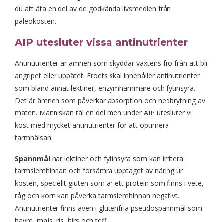
du att äta en del av de godkända livsmedlen från
paleokosten.
AIP utesluter vissa antinutrienter
Antinutrienter är ämnen som skyddar växtens frö från att bli
angripet eller uppätet. Fröets skal innehåller antinutrienter
som bland annat lektiner, enzymhämmare och fytinsyra.
Det är ämnen som påverkar absorption och nedbrytning av
maten. Människan tål en del men under AIP utesluter vi
kost med mycket antinutrienter för att optimera
tarmhälsan.
Spannmål
har lektiner och fytinsyra som kan irritera
tarmslemhinnan och försämra upptaget av näring ur
kosten, speciellt gluten som är ett protein som finns i vete,
råg och korn kan påverka tarmslemhinnan negativt.
Antinutrienter finns även i glutenfria pseudospannmål som
havre, majs, ris, hirs och teff.