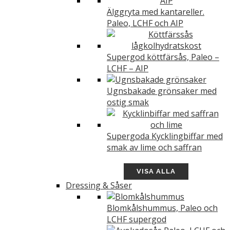
Älggryta med kantareller.
Paleo, LCHF och AIP
Supergod köttfärsås, Paleo –
LCHF – AIP
Ugnsbakade grönsaker med
ostig smak
Supergoda Kycklingbiffar med
smak av lime och saffran
VISA ALLA
Dressing & Såser
Blomkålshummus, Paleo och
LCHF supergod