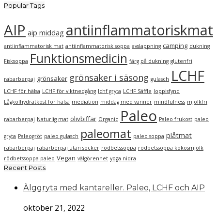
Popular Tags
AIP
antiinflammatoriskmat
aip middag
camping
antiinflammatorisk mat
antiinflammatorisk soppa
avslappning
dukning
Funktionsmedicin
Fisksoppa
färg på dukning
glutenfri
LCHF
grönsaker i säsong
grönsaker
rabarberpaj
gulasch
LCHF för hälsa
LCHF för viktnedgång
lchf gryta
LCHF Säffle
loppisfynd
Lågkolhydratkost för hälsa
mediation
middag med vänner
mindfulness
mjölkfri
Paleo
olivbiffar
rabarberpaj
Naturlig mat
Organic
Paleo frukost
paleo
paleomat
plåtmat
gryta
Paleogröt
paleo gulasch
paleo soppa
rabarberpaj
rabarberpaj utan socker
rödbetssoppa
rödbetssoppa kokosmjölk
Vegan
rödbetssoppa paleo
välgörenhet
yoga nidra
Recent Posts
Älggryta med kantareller. Paleo, LCHF och AIP
oktober 21, 2022