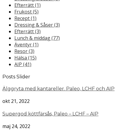
Efterrätt
(1)
Frukost
(5)
Recept
(1)
Dressing & Såser
(3)
Efterrätt
(3)
Lunch & middag
(77)
Äventyr
(1)
Resor
(3)
Hälsa
(15)
AIP
(41)
Posts Slider
Älggryta med kantareller. Paleo, LCHF och AIP
okt 21, 2022
Supergod köttfärsås, Paleo – LCHF – AIP
maj 24, 2022