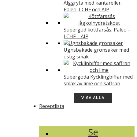
Älggryta med kantareller.
Paleo, LCHF och AIP
Supergod köttfärsås, Paleo –
LCHF – AIP
Ugnsbakade grönsaker med
ostig smak
Supergoda Kycklingbiffar med
smak av lime och saffran
VISA ALLA
Receptlista
Se