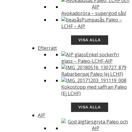
Avokadoröra – supergod sås!
Pumpasås Paleo –
LCHF – AIP
VISA ALLA
Efterrätt
Enkel sockerfri
glass – Paleo-LCHF-AIP
Rabarberpaj Paleo (ej LCHF)
Kokostopp med saffran Paleo
(Ej LCHF)
VISA ALLA
AIP