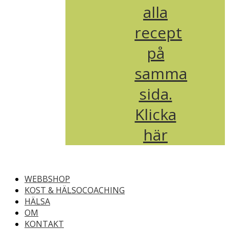
alla
recept
på
samma
sida.
Klicka
här
WEBBSHOP
KOST & HÄLSOCOACHING
HÄLSA
OM
KONTAKT