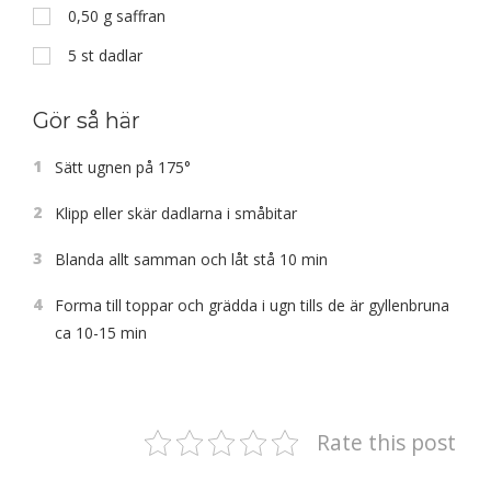
0,50
g
saffran
5
st
dadlar
Gör så här
1
Sätt ugnen på 175°
2
Klipp eller skär dadlarna i småbitar
3
Blanda allt samman och låt stå 10 min
4
Forma till toppar och grädda i ugn tills de är gyllenbruna
ca 10-15 min
Rate this post