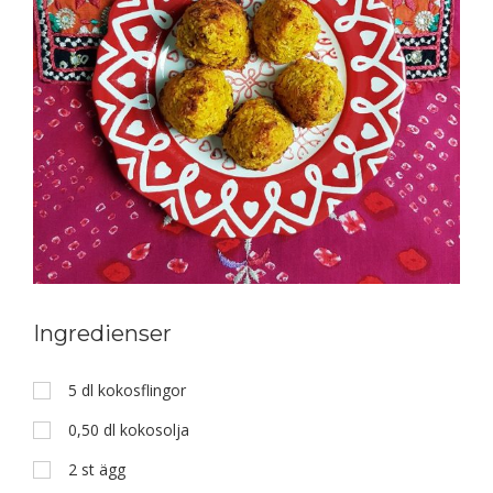
Ingredienser
5
dl
kokosflingor
0,50
dl
kokosolja
2
st
ägg