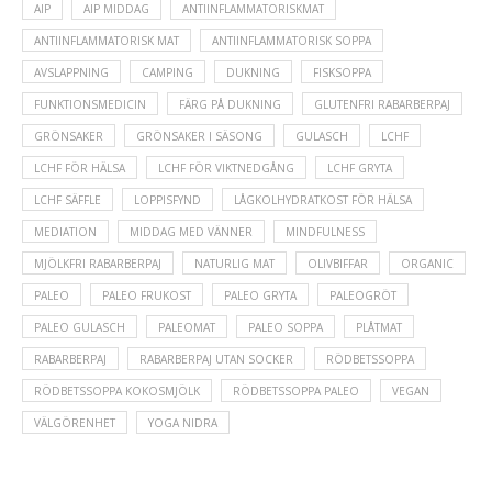
AIP
AIP MIDDAG
ANTIINFLAMMATORISKMAT
ANTIINFLAMMATORISK MAT
ANTIINFLAMMATORISK SOPPA
AVSLAPPNING
CAMPING
DUKNING
FISKSOPPA
FUNKTIONSMEDICIN
FÄRG PÅ DUKNING
GLUTENFRI RABARBERPAJ
GRÖNSAKER
GRÖNSAKER I SÄSONG
GULASCH
LCHF
LCHF FÖR HÄLSA
LCHF FÖR VIKTNEDGÅNG
LCHF GRYTA
LCHF SÄFFLE
LOPPISFYND
LÅGKOLHYDRATKOST FÖR HÄLSA
MEDIATION
MIDDAG MED VÄNNER
MINDFULNESS
MJÖLKFRI RABARBERPAJ
NATURLIG MAT
OLIVBIFFAR
ORGANIC
PALEO
PALEO FRUKOST
PALEO GRYTA
PALEOGRÖT
PALEO GULASCH
PALEOMAT
PALEO SOPPA
PLÅTMAT
RABARBERPAJ
RABARBERPAJ UTAN SOCKER
RÖDBETSSOPPA
RÖDBETSSOPPA KOKOSMJÖLK
RÖDBETSSOPPA PALEO
VEGAN
VÄLGÖRENHET
YOGA NIDRA