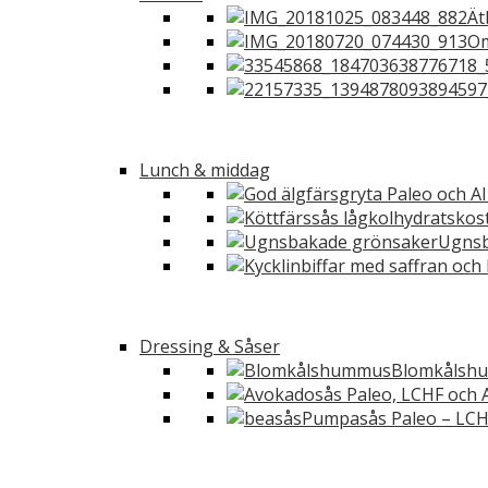
Ät
Om
Lunch & middag
Ugnsb
Dressing & Såser
Blomkålshu
Pumpasås Paleo – LCH