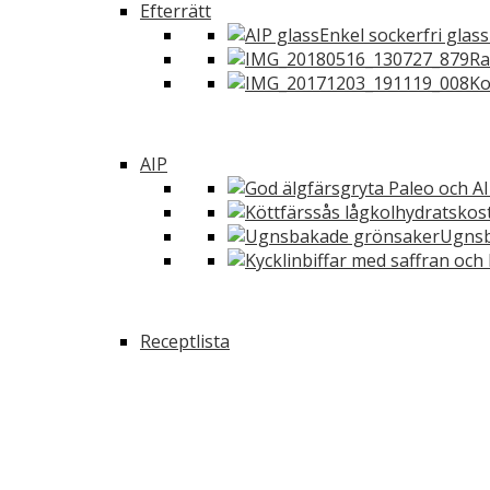
Efterrätt
Enkel sockerfri glas
Ra
Ko
AIP
Ugnsb
Receptlista