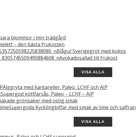
bara blommor i min trädgård
elett – den bästa frukosten
Blågul Sverigegröt med kokos
Avokadosallad till frukost
VISA ALLA
Älggryta med kantareller. Paleo, LCHF och AIP
Supergod köttfärsås, Paleo – LCHF – AIP
akade grönsaker med ostig smak
Supergoda Kycklingbiffar med smak av lime och saffran
VISA ALLA
mmus, Paleo och LCHF supergod