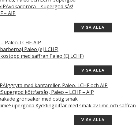
Avokadoröra – supergod sås!
F – AIP
VISA ALLA
s – Paleo-LCHF-AIP
barberpaj Paleo (ej LCHF)
kostopp med saffran Paleo (Ej LCHF)
VISA ALLA
Älggryta med kantareller. Paleo, LCHF och AIP
Supergod köttfärsås, Paleo – LCHF – AIP
akade grönsaker med ostig smak
Supergoda Kycklingbiffar med smak av lime och saffran
VISA ALLA