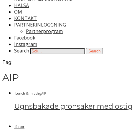
HÄLSA
OM
KONTAKT
PARTNERINLOGGNING
Partnerprogram
Facebook
Instagram
Search
Search
Tag:
AIP
-
Lunch & middag
AIP
Ugnsbakade grönsaker med osti
-
Resor