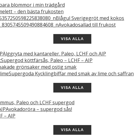
bara blommor i min trädgård
elett – den bästa frukosten
Blågul Sverigegröt med kokos
Avokadosallad till frukost
VISA ALLA
Älggryta med kantareller. Paleo, LCHF och AIP
Supergod köttfärsås, Paleo – LCHF – AIP
akade grönsaker med ostig smak
Supergoda Kycklingbiffar med smak av lime och saffran
VISA ALLA
mmus, Paleo och LCHF supergod
Avokadoröra – supergod sås!
F – AIP
VISA ALLA