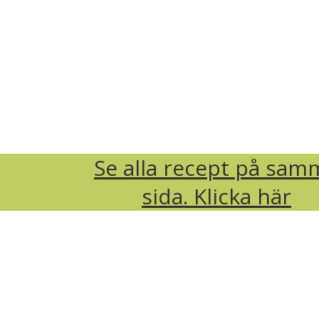
Se alla recept på sam
sida. Klicka här