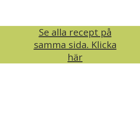
Se alla recept på
samma sida. Klicka
här