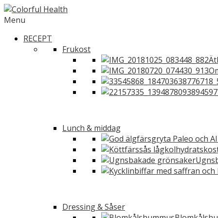
Menu
RECEPT
Frukost
Ät
Om
Lunch & middag
Ugnsb
Dressing & Såser
Blomkålshu