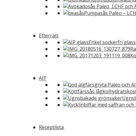
Pumpasås Paleo – LCH
Efterrätt
Enkel sockerfri glas
Ra
Ko
AIP
Ugnsb
Receptlista