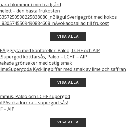
bara blommor i min trädgård
elett – den bästa frukosten
Blågul Sverigegröt med kokos
Avokadosallad till frukost
VISA ALLA
Älggryta med kantareller. Paleo, LCHF och AIP
Supergod köttfärsås, Paleo – LCHF – AIP
akade grönsaker med ostig smak
Supergoda Kycklingbiffar med smak av lime och saffran
VISA ALLA
mmus, Paleo och LCHF supergod
Avokadoröra – supergod sås!
F – AIP
VISA ALLA