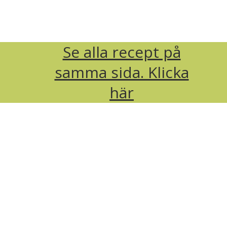
Se alla recept på
samma sida. Klicka
här