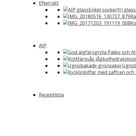
Efterrätt
Enkel sockerfri glas
Ra
Ko
AIP
Ugnsb
Receptlista