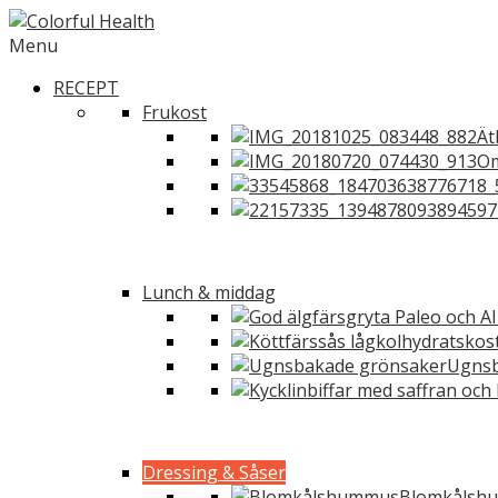
Menu
RECEPT
Frukost
Ät
Om
Lunch & middag
Ugnsb
Dressing & Såser
Blomkålshu