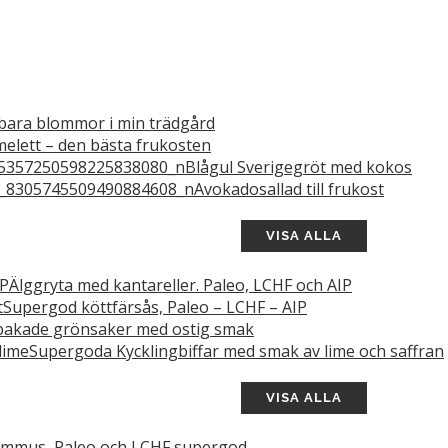
bara blommor i min trädgård
elett – den bästa frukosten
Blågul Sverigegröt med kokos
Avokadosallad till frukost
VISA ALLA
Älggryta med kantareller. Paleo, LCHF och AIP
Supergod köttfärsås, Paleo – LCHF – AIP
akade grönsaker med ostig smak
Supergoda Kycklingbiffar med smak av lime och saffran
VISA ALLA
mmus, Paleo och LCHF supergod