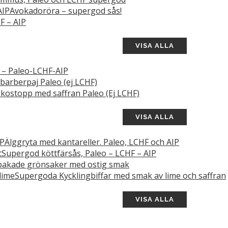
Avokadoröra – supergod sås!
F – AIP
VISA ALLA
s – Paleo-LCHF-AIP
barberpaj Paleo (ej LCHF)
kostopp med saffran Paleo (Ej LCHF)
VISA ALLA
Älggryta med kantareller. Paleo, LCHF och AIP
Supergod köttfärsås, Paleo – LCHF – AIP
akade grönsaker med ostig smak
Supergoda Kycklingbiffar med smak av lime och saffran
VISA ALLA