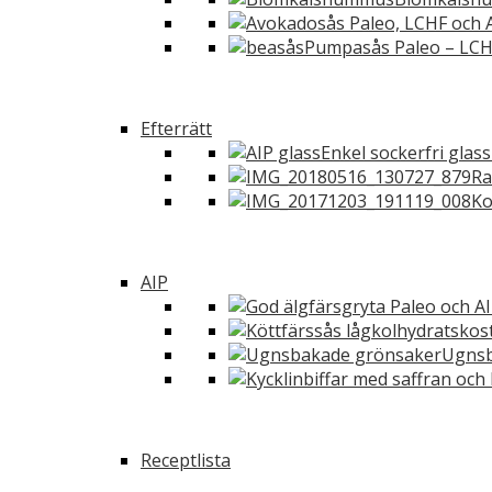
Pumpasås Paleo – LCH
Efterrätt
Enkel sockerfri glas
Ra
Ko
AIP
Ugnsb
Receptlista