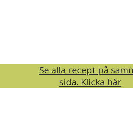
Se alla recept på sam
sida. Klicka här