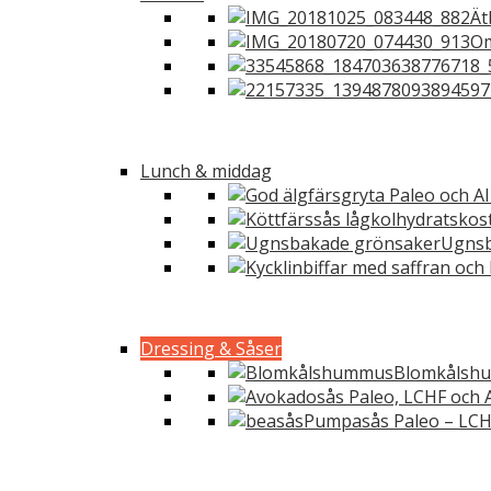
Ät
Om
Lunch & middag
Ugnsb
Dressing & Såser
Blomkålshu
Pumpasås Paleo – LCH