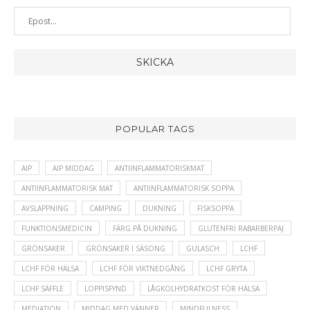
POPULAR TAGS
AIP
AIP MIDDAG
ANTIINFLAMMATORISKMAT
ANTIINFLAMMATORISK MAT
ANTIINFLAMMATORISK SOPPA
AVSLAPPNING
CAMPING
DUKNING
FISKSOPPA
FUNKTIONSMEDICIN
FÄRG PÅ DUKNING
GLUTENFRI RABARBERPAJ
GRÖNSAKER
GRÖNSAKER I SÄSONG
GULASCH
LCHF
LCHF FÖR HÄLSA
LCHF FÖR VIKTNEDGÅNG
LCHF GRYTA
LCHF SÄFFLE
LOPPISFYND
LÅGKOLHYDRATKOST FÖR HÄLSA
MEDIATION
MIDDAG MED VÄNNER
MINDFULNESS