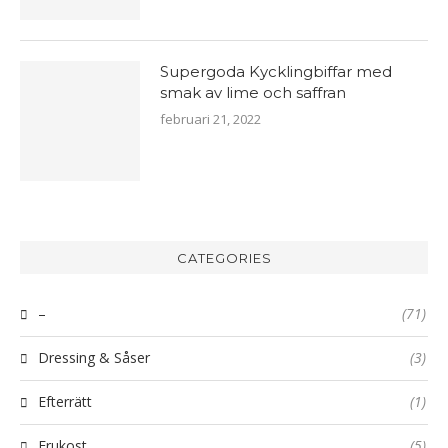
Supergoda Kycklingbiffar med
smak av lime och saffran
februari 21, 2022
CATEGORIES
–
(71)
Dressing & Såser
(3)
Efterrätt
(1)
Frukost
(5)