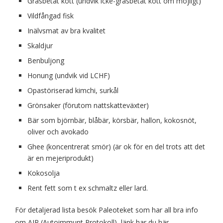
Gräsbetat kött (undvik icke-gräsbetat kött om möjligt)
Vildfångad fisk
Inälvsmat av bra kvalitet
Skaldjur
Benbuljong
Honung (undvik vid LCHF)
Opastöriserad kimchi, surkål
Grönsaker (förutom nattskatteväxter)
Bär som björnbär, blåbär, körsbär, hallon, kokosnöt,
oliver och avokado
Ghee (koncentrerat smör) (är ok för en del trots att det
är en mejeriprodukt)
Kokosolja
Rent fett som t ex schmaltz eller lard.
För detaljerad lista besök Paleoteket som har all bra info
om AIP (Autoimmunt Protokoll), länk har du
här
.