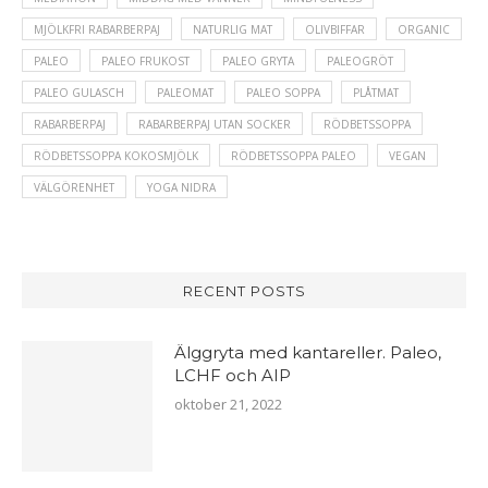
MJÖLKFRI RABARBERPAJ
NATURLIG MAT
OLIVBIFFAR
ORGANIC
PALEO
PALEO FRUKOST
PALEO GRYTA
PALEOGRÖT
PALEO GULASCH
PALEOMAT
PALEO SOPPA
PLÅTMAT
RABARBERPAJ
RABARBERPAJ UTAN SOCKER
RÖDBETSSOPPA
RÖDBETSSOPPA KOKOSMJÖLK
RÖDBETSSOPPA PALEO
VEGAN
VÄLGÖRENHET
YOGA NIDRA
RECENT POSTS
Älggryta med kantareller. Paleo,
LCHF och AIP
oktober 21, 2022