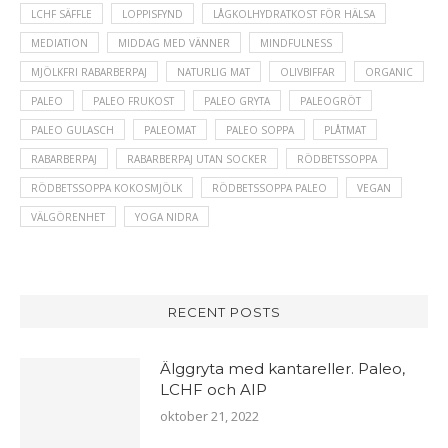
LCHF SÄFFLE
LOPPISFYND
LÅGKOLHYDRATKOST FÖR HÄLSA
MEDIATION
MIDDAG MED VÄNNER
MINDFULNESS
MJÖLKFRI RABARBERPAJ
NATURLIG MAT
OLIVBIFFAR
ORGANIC
PALEO
PALEO FRUKOST
PALEO GRYTA
PALEOGRÖT
PALEO GULASCH
PALEOMAT
PALEO SOPPA
PLÅTMAT
RABARBERPAJ
RABARBERPAJ UTAN SOCKER
RÖDBETSSOPPA
RÖDBETSSOPPA KOKOSMJÖLK
RÖDBETSSOPPA PALEO
VEGAN
VÄLGÖRENHET
YOGA NIDRA
RECENT POSTS
Älggryta med kantareller. Paleo,
LCHF och AIP
oktober 21, 2022