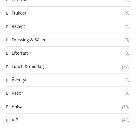
Frukost
(5)
Recept
(1)
Dressing & Såser
(3)
Efterrätt
(3)
Lunch & middag
(77)
Äventyr
(1)
Resor
(3)
Hälsa
(15)
AIP
(41)