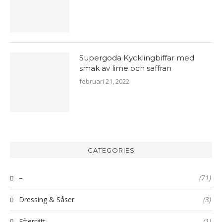
Supergoda Kycklingbiffar med
smak av lime och saffran
februari 21, 2022
CATEGORIES
–
(71)
Dressing & Såser
(3)
Efterrätt
(1)