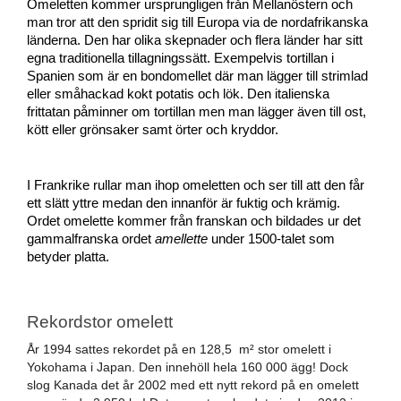
Omeletten kommer ursprungligen från Mellanöstern och 
man tror att den spridit sig till Europa via de nordafrikanska 
länderna. Den har olika skepnader och flera länder har sitt 
egna traditionella tillagningssätt. Exempelvis tortillan i 
Spanien som är en bondomellet där man lägger till strimlad 
eller småhackad kokt potatis och lök. Den italienska 
frittatan påminner om tortillan men man lägger även till ost, 
kött eller grönsaker samt örter och kryddor. 
I Frankrike rullar man ihop omeletten och ser till att den får 
ett slätt yttre medan den innanför är fuktig och krämig. 
Ordet omelette kommer från franskan och bildades ur det 
gammalfranska ordet 
amellette
 under 1500-talet som 
betyder platta. 
Rekordstor omelett
År 1994 sattes rekordet på en 128,5  m² stor omelett i 
Yokohama i Japan. Den innehöll hela 160 000 ägg! Dock 
slog Kanada det år 2002 med ett nytt rekord på en omelett 