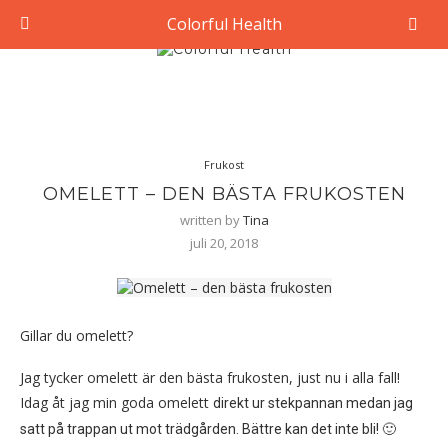
Colorful Health
Frukost
OMELETT – DEN BÄSTA FRUKOSTEN
written by
Tina
juli 20, 2018
Gillar du omelett?
Jag tycker omelett är den bästa frukosten, just nu i alla fall!
Idag åt jag min goda omelett
direkt ur stekpannan medan jag
satt
på trappan ut mot trädgården. Bättre kan det inte bli! 🙂