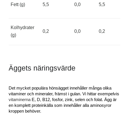
Fett (g)
5,5
0,0
5,5
Kolhydrater 
0,2  
0,0
0,2  
(g)
Äggets näringsvärde
Det mycket populära hönsägget innehåller många olika 
vitaminer och mineraler, främst i gulan. Vi hittar exempelvis 
vitaminerna
 E, D, B12, fosfor, zink, selen och folat. Ägg är 
en komplett proteinkälla som innehåller alla aminosyror 
kroppen behöver. 