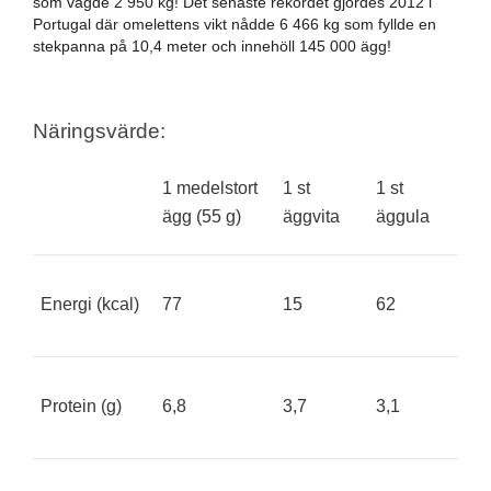
som vägde 2 950 kg! Det senaste rekordet gjordes 2012 i 
Portugal där omelettens vikt nådde 6 466 kg som fyllde en 
stekpanna på 10,4 meter och innehöll 145 000 ägg!
Näringsvärde:
1 medelstort 
1 st 
1 st 
ägg (55 g)
äggvita
äggula
Energi (kcal)
77
15
62
Protein (g)
6,8
3,7
3,1