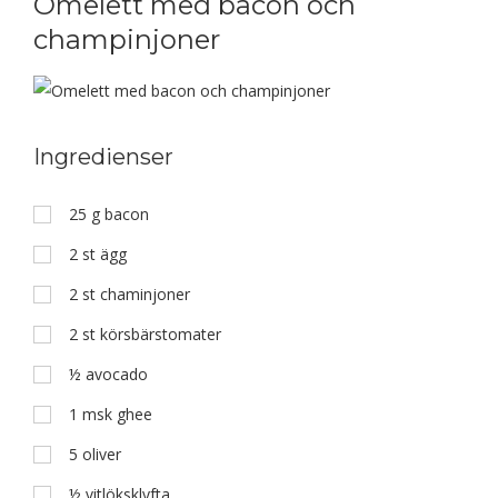
Omelett med bacon och
champinjoner
Ingredienser
25
g
bacon
2
st
ägg
2
st
chaminjoner
2
st
körsbärstomater
½
avocado
1
msk
ghee
5
oliver
½
vitlöksklyfta