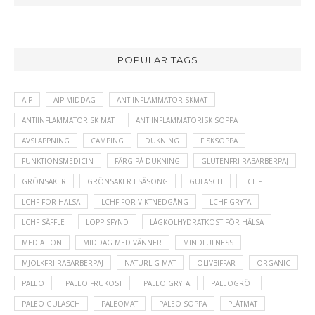
POPULAR TAGS
AIP
AIP MIDDAG
ANTIINFLAMMATORISKMAT
ANTIINFLAMMATORISK MAT
ANTIINFLAMMATORISK SOPPA
AVSLAPPNING
CAMPING
DUKNING
FISKSOPPA
FUNKTIONSMEDICIN
FÄRG PÅ DUKNING
GLUTENFRI RABARBERPAJ
GRÖNSAKER
GRÖNSAKER I SÄSONG
GULASCH
LCHF
LCHF FÖR HÄLSA
LCHF FÖR VIKTNEDGÅNG
LCHF GRYTA
LCHF SÄFFLE
LOPPISFYND
LÅGKOLHYDRATKOST FÖR HÄLSA
MEDIATION
MIDDAG MED VÄNNER
MINDFULNESS
MJÖLKFRI RABARBERPAJ
NATURLIG MAT
OLIVBIFFAR
ORGANIC
PALEO
PALEO FRUKOST
PALEO GRYTA
PALEOGRÖT
PALEO GULASCH
PALEOMAT
PALEO SOPPA
PLÅTMAT