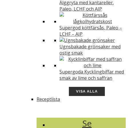
Älggryta med kantareller.
Paleo, LCHF och AIP
Supergod köttfärsås, Paleo –
LCHF – AIP
Ugnsbakade grönsaker med
ostig smak
Supergoda Kycklingbiffar med
smak av lime och saffran
VISA ALLA
Receptlista
Se