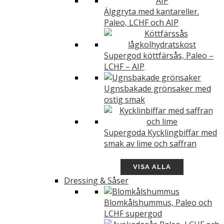
Älggryta med kantareller.
Paleo, LCHF och AIP
Supergod köttfärsås, Paleo –
LCHF – AIP
Ugnsbakade grönsaker med
ostig smak
Supergoda Kycklingbiffar med
smak av lime och saffran
VISA ALLA
Dressing & Såser
Blomkålshummus, Paleo och
LCHF supergod