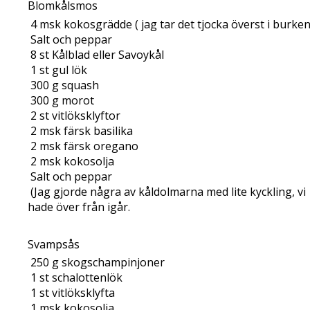
Blomkålsmos
4
msk
kokosgrädde ( jag tar det tjocka överst i burken
Salt och peppar
8
st
Kålblad eller Savoykål
1
st
gul lök
300
g
squash
300
g
morot
2
st
vitlöksklyftor
2
msk
färsk basilika
2
msk
färsk oregano
2
msk
kokosolja
Salt och peppar
(Jag gjorde några av kåldolmarna med lite kyckling, vi
hade över från igår.
Svampsås
250
g
skogschampinjoner
1
st
schalottenlök
1
st
vitlöksklyfta
1
msk
kokosolja