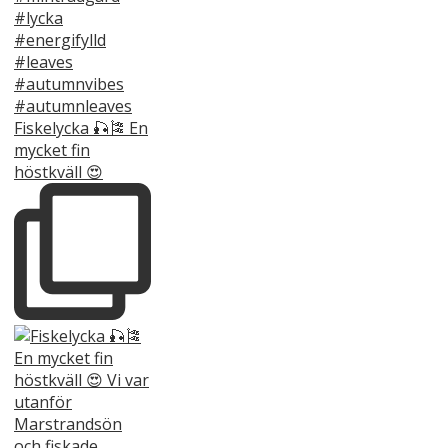
Fiskelycka 🎣🎏 En
mycket fin
höstkväll 😍