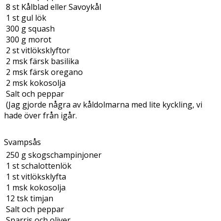
8
st
Kålblad eller Savoykål
1
st
gul lök
300
g
squash
300
g
morot
2
st
vitlöksklyftor
2
msk
färsk basilika
2
msk
färsk oregano
2
msk
kokosolja
Salt och peppar
(Jag gjorde några av kåldolmarna med lite kyckling, vi
hade över från igår.
Svampsås
250
g
skogschampinjoner
1
st
schalottenlök
1
st
vitlöksklyfta
1
msk
kokosolja
12
tsk
timjan
Salt och peppar
Sparris och oliver