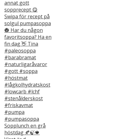
Sopplunch en grå
höstdag 🍂🍃🍁