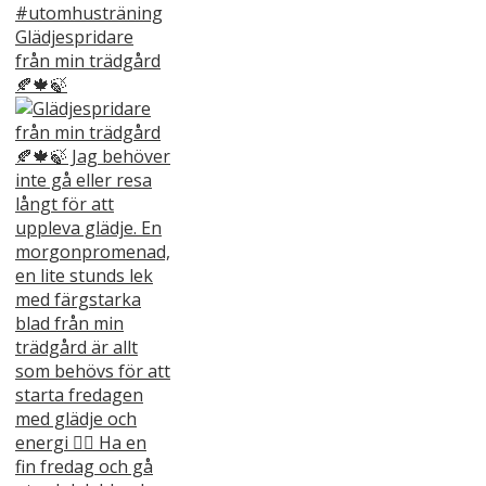
Glädjespridare
från min trädgård
🍂🍁🍃