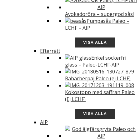
Avokadoröra – supergod sås!
Pumpasås Paleo –
LCHF – AIP
VISA ALLA
Efterrätt
Enkel sockerfri
glass – Paleo-LCHF-AIP
Rabarberpaj Paleo (ej LCHF)
Kokostopp med saffran Paleo
(Ej LCHF)
VISA ALLA
AIP