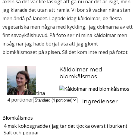
axeln så det var lite läskigt att gå nu när det är isigt, men
jag klarade det utan att ramla. Vi bor så vacker nära stan
men ändå på landet. Lagade idag kåldolmar, de flesta
vegetariska men några med kyckling, jag dolmarna av ett
fint savoykålshuvud. På foto ser ni mina kåldolmar men
insåg när jag hade börjat äta att jag glömt
blomkålsmoset på spisen. Så det kom inte med på fotot.
Kåldolmar med
blomkålsmos
tina
4 portioner
Ingredienser
Blomkålsmos
4
msk
kokosgrädde ( jag tar det tjocka överst i burken)
Salt och peppar