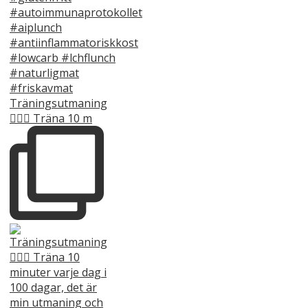
Träningsutmaning
🏋️‍♀️💪 Träna 10 m