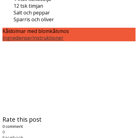
12
tsk
timjan
Salt och peppar
Sparris och oliver
Kåldolmar med blomkålsmos
Ingredienser
Instruktioner
Rate this post
0 comment
0
Facebook