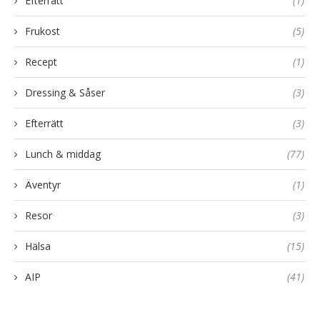
Efterrätt
(1)
Frukost
(5)
Recept
(1)
Dressing & Såser
(3)
Efterrätt
(3)
Lunch & middag
(77)
Äventyr
(1)
Resor
(3)
Hälsa
(15)
AIP
(41)