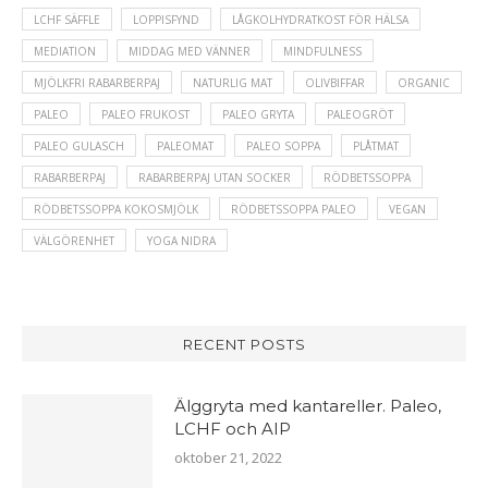
LCHF SÄFFLE
LOPPISFYND
LÅGKOLHYDRATKOST FÖR HÄLSA
MEDIATION
MIDDAG MED VÄNNER
MINDFULNESS
MJÖLKFRI RABARBERPAJ
NATURLIG MAT
OLIVBIFFAR
ORGANIC
PALEO
PALEO FRUKOST
PALEO GRYTA
PALEOGRÖT
PALEO GULASCH
PALEOMAT
PALEO SOPPA
PLÅTMAT
RABARBERPAJ
RABARBERPAJ UTAN SOCKER
RÖDBETSSOPPA
RÖDBETSSOPPA KOKOSMJÖLK
RÖDBETSSOPPA PALEO
VEGAN
VÄLGÖRENHET
YOGA NIDRA
RECENT POSTS
Älggryta med kantareller. Paleo,
LCHF och AIP
oktober 21, 2022