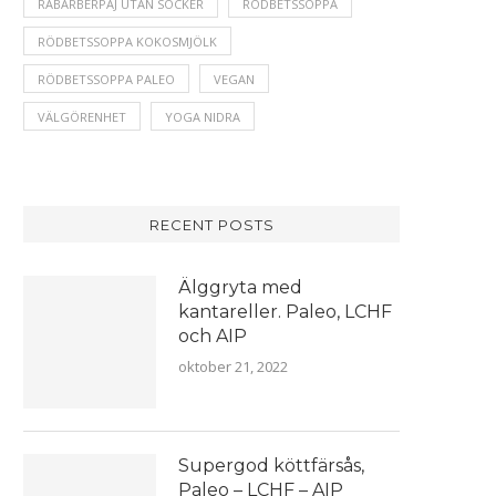
RABARBERPAJ UTAN SOCKER
RÖDBETSSOPPA
RÖDBETSSOPPA KOKOSMJÖLK
RÖDBETSSOPPA PALEO
VEGAN
VÄLGÖRENHET
YOGA NIDRA
RECENT POSTS
Älggryta med
kantareller. Paleo, LCHF
och AIP
oktober 21, 2022
Supergod köttfärsås,
Paleo – LCHF – AIP