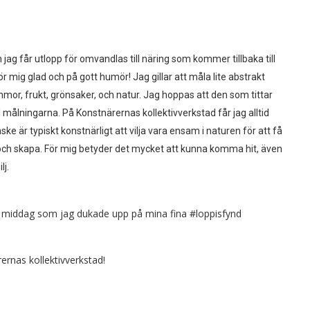
jag får utlopp för omvandlas till näring som kommer tillbaka till
ig glad och på gott humör! Jag gillar att måla lite abstrakt
mor, frukt, grönsaker, och natur. Jag hoppas att den som tittar
ålningarna. På Konstnärernas kollektivverkstad får jag alltid
ske är typiskt konstnärligt att vilja vara ensam i naturen för att få
 och skapa. För mig betyder det mycket att kunna komma hit, även
lj.
till middag som jag dukade upp på mina fina #loppisfynd
ernas kollektivverkstad!