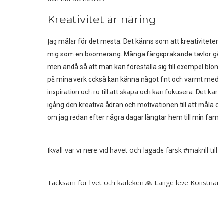
Kreativitet är näring
J
ag målar för det mesta. Det känns som att kreativiteten 
mig som en boomerang. Många färgsprakande tavlor gör m
men ändå så att man kan föreställa sig till exempel blom
på mina verk också kan känna något fint och varmt med m
inspiration och ro till att skapa och kan fokusera. Det kan
igång den kreativa ådran och motivationen till att måla
om jag redan efter några dagar längtar hem till min fami
Ikväll var vi nere vid havet och lagade färsk #makrill 
Tacksam för livet och kärleken 🙏 Länge leve Konstnär