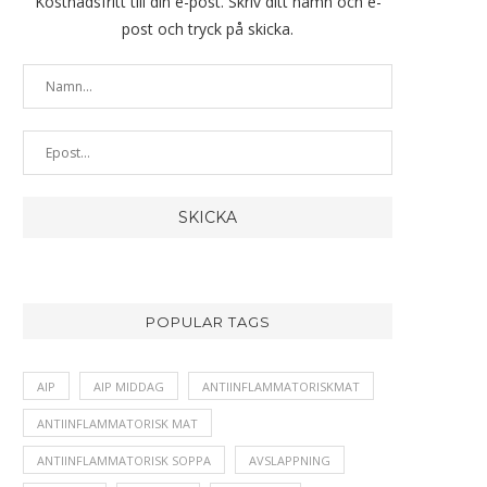
Kostnadsfritt till din e-post. Skriv ditt namn och e-
post och tryck på skicka.
POPULAR TAGS
AIP
AIP MIDDAG
ANTIINFLAMMATORISKMAT
ANTIINFLAMMATORISK MAT
ANTIINFLAMMATORISK SOPPA
AVSLAPPNING