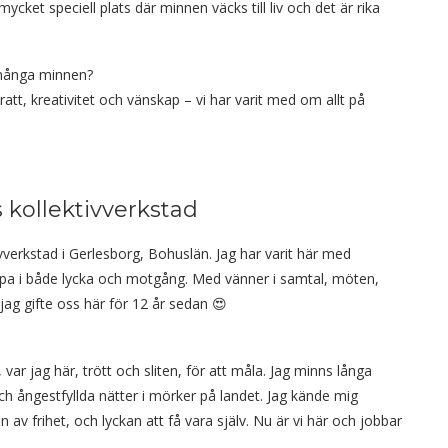
cket speciell plats där minnen väcks till liv och det är rika
a många minnen?
kratt, kreativitet och vänskap – vi har varit med om allt på
kollektivverkstad
ivverkstad i
Gerlesborg
, Bohuslän. Jag har varit här med
apa i både lycka och motgång. Med vänner i samtal, möten,
jag gifte oss här för 12 år sedan 😍
var jag här, trött och sliten, för att måla. Jag minns långa
h ångestfyllda nätter i mörker på landet. Jag kände mig
 frihet, och lyckan att få vara själv. Nu är vi här och jobbar