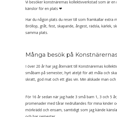
Vi besöker konstnärernas kollektivverkstad som är en my
känslor för en plats ❤
Har du någon plats du reser till som framkallar extr
Bröllop, gråt, fest, skapande, ångest, rädsla, kärlek, s
samma plats.
Många besök på Konstnärernas 
I över 20 år har jag återvänt till Konstnärernas kollekt
småbarn på semester, hyrt ateljé för att måla och sk
skratt, god mat och ett glas vin. Min älskade man och 
För 16 år sedan när jag hade 3 små barn 1, 3 och 5 år, 
promenader med tårar nedrullandes för mina kinder oc
mörkrädd och ensam, samtidigt som jag kände känslan av
och har semester.