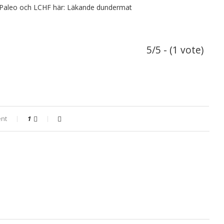
 Paleo och LCHF här:
Läkande dundermat
5/5 - (1 vote)
nt
1